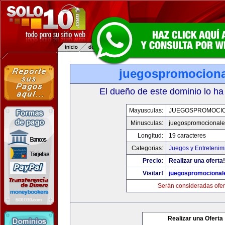
juegospromocion
El dueño de este dominio lo ha
Mayusculas:
JUEGOSPROMOCI
Minusculas:
juegospromocional
Longitud:
19 caracteres
Categorias:
Juegos y Entretenim
Precio:
Realizar una oferta!
Visitar!
juegospromocional
Serán consideradas ofer
Realizar una Oferta