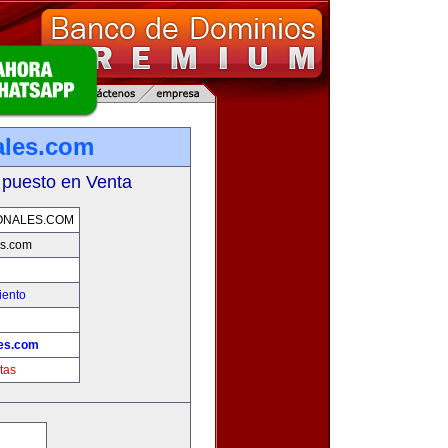
ales.com
 puesto en Venta
ONALES.COM
es.com
iento
es.com
tas