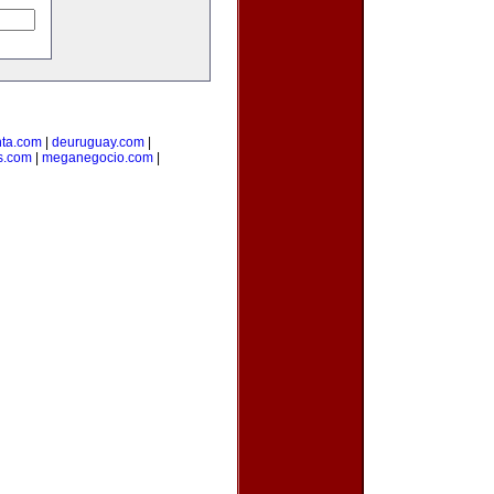
ta.com
|
deuruguay.com
|
s.com
|
meganegocio.com
|