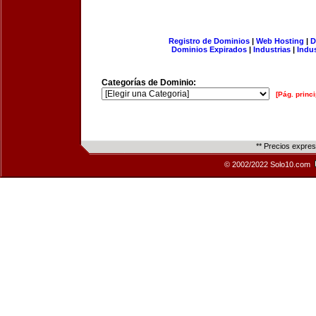
Registro de Dominios
|
Web Hosting
|
D
Dominios Expirados
|
Industrias
|
Indu
Categorías de Dominio:
[Pág. princi
** Precios expre
© 2002/2022 Solo10.com