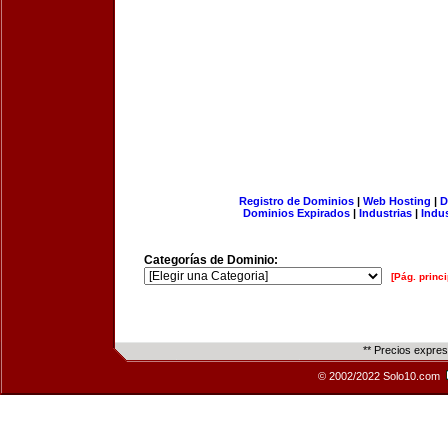
Registro de Dominios
|
Web Hosting
|
D
Dominios Expirados
|
Industrias
|
Indu
Categorías de Dominio:
[Pág. princi
** Precios expre
© 2002/2022 Solo10.com